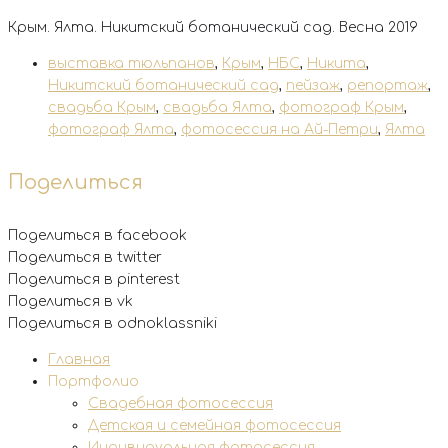
Крым. Ялта. Никитский ботанический сад. Весна 2019
выставка тюльпанов
,
Крым
,
НБС
,
Никита
,
Никитский ботанический сад
,
пейзаж
,
репортаж
,
свадьба Крым
,
свадьба Ялта
,
фотограф Крым
,
фотограф Ялта
,
фотосессия на Ай-Петри
,
Ялта
Поделиться
Поделиться в facebook
Поделиться в twitter
Поделиться в pinterest
Поделиться в vk
Поделиться в odnoklassniki
Главная
Портфолио
Свадебная фотосессия
Детская и семейная фотосессия
Индивидуальная фотосессия